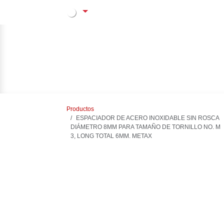
Ir al contenido
PRODUCTOS
SE
Productos
ESPACIADOR DE ACERO INOXIDABLE SIN ROSCA
DIÁMETRO 8MM PARA TAMAÑO DE TORNILLO NO. M 3,
LONG TOTAL 6MM. METAX