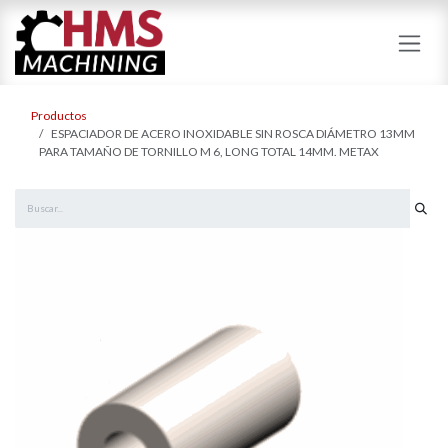
Ir al contenido
Productos
ESPACIADOR DE ACERO INOXIDABLE SIN ROSCA DIÁMETRO 13MM
PARA TAMAÑO DE TORNILLO M 6, LONG TOTAL 14MM. METAX