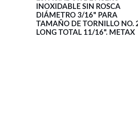
INOXIDABLE SIN ROSCA
DIÁMETRO 3/16" PARA
TAMAÑO DE TORNILLO NO. 2
LONG TOTAL 11/16". METAX
$
0.06
Impuestos no incluidos
Agregar al carrito
SKU: ESS-316-21116
Garantía de devolución 40 días
Reseñas de los clientes