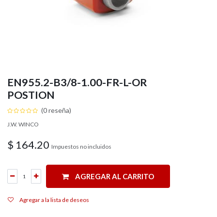
EN955.2-B3/8-1.00-FR-L-OR
POSTION
(0 reseña)
J.W. WINCO
$
164.20
Impuestos no incluidos
AGREGAR AL CARRITO
Agregar a la lista de deseos